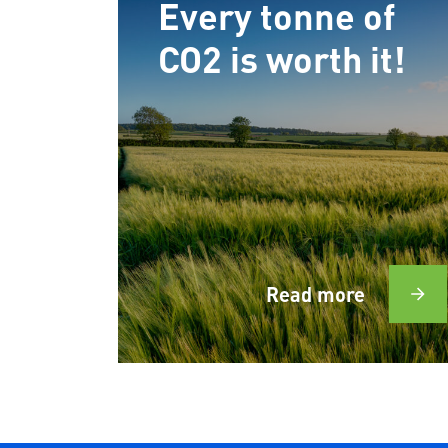
Every tonne of
CO2 is worth it!
Read more