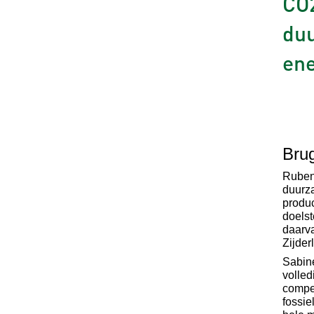
CO2
duu
ene
Bru
Ruben 
duurz
produ
doelst
daarva
Zijder
Sabine
volled
compe
fossie