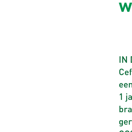
w
IN 
Cef
een
1 j
bra
ger