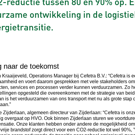
-reductie tussen 80 en 90% op. E
rzame ontwikkeling in de logisti
rgietransitie.
g naar de toekomst
Kraaijeveld, Operations Manager bij Cefetra B.V.: “Cefetra is 
aamheid en voert daarom gesprekken met vele stakeholders om 
cten, services en processen verder kunnen verduurzamen. Zo 
ellingen opgesteld die overeenkomen met de strategie van beid
n is het verduurzamen van ons transport met nu als grote stap 
laan.”
 Zijderlaan, algemeen directeur van Zijderlaan: “Cefetra is onz
ig overgaat op HVO. Ook binnen Zijderlaan sturen we voortdur
nsatie. Onze klanten hebben onder andere de mogelijkheid om
lvrije brandstof zorgt direct voor een CO2-reductie tot wel 90%,