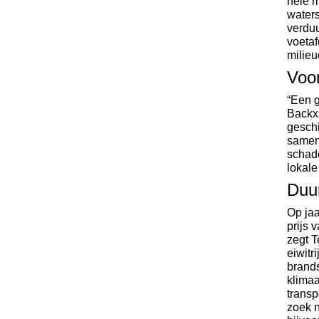
hele m
waters
verduu
voetaf
milieu
Voo
“Een g
Backx,
geschi
samens
schade
lokale
Duu
Op jaa
prijs 
zegt T
eiwitr
brands
klimaa
transp
zoek n