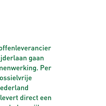
ffenleverancier
ijderlaan gaan
menwerking. Per
ossielvrije
Nederland
evert direct een