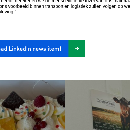
rbeeld, berekenen we de meest efficiënte inzet van ons materi
ons voorbeeld binnen transport en logistiek zullen volgen op 
leving.”
ad LinkedIn news item!