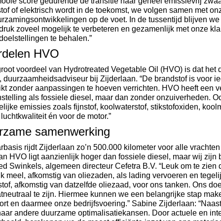
ooie score gedurende de transitie naar geheel emissievrij zwaa
tof of elektrisch wordt in de toekomst, we volgen samen met on
rzamingsontwikkelingen op de voet. In de tussentijd blijven we
druk zoveel mogelijk te verbeteren en gezamenlijk met onze k
doelstellingen te behalen.”
rdelen HVO
root voordeel van Hydrotreated Vegetable Oil (HVO) is dat het dir
 duurzaamheidsadviseur bij Zijderlaan. “De brandstof is voor i
kt zonder aanpassingen te hoeven verrichten. HVO heeft een v
telling als fossiele diesel, maar dan zonder onzuiverheden. Ook
lijke emissies zoals fijnstof, koolwaterstof, stikstofoxiden, ko
 luchtkwaliteit én voor de motor.”
rzame samenwerking
rbasis rijdt Zijderlaan zo’n 500.000 kilometer voor alle vrachte
van HVO ligt aanzienlijk hoger dan fossiele diesel, maar wij zijn 
ed Swinkels, algemeen directeur Cefetra B.V. “Leuk om te zien d
ijk meel, afkomstig van oliezaden, als lading vervoeren en tegelij
tof, afkomstig van datzelfde oliezaad, voor ons tanken. Ons doe
tneutraal te zijn. Hiermee kunnen we een belangrijke stap mak
ort en daarmee onze bedrijfsvoering.” Sabine Zijderlaan: “Naas
aar andere duurzame optimalisatiekansen. Door actuele en inte