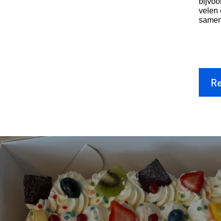
bijvoo
velen 
samen
Re