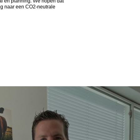
aal en planning. We hopen dat
weg naar een CO2-neutrale