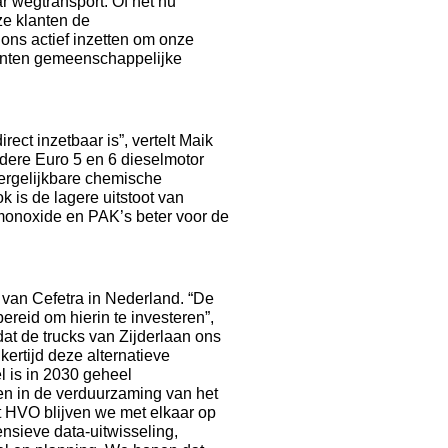
r wegtransport. Of het nu
ze klanten de
 ons actief inzetten om onze
lanten gemeenschappelijke
ect inzetbaar is”, vertelt Maik
edere Euro 5 en 6 dieselmotor
ergelijkbare chemische
 is de lagere uitstoot van
olmonoxide en PAK’s beter voor de
n van Cefetra in Nederland. “De
bereid om hierin te investeren”,
at de trucks van Zijderlaan ons
kertijd deze alternatieve
l is in 2030 geheel
en in de verduurzaming van het
t HVO blijven we met elkaar op
nsieve data-uitwisseling,